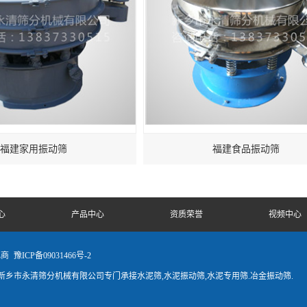
福建家用振动筛
福建食品振动筛
心
产品中心
资质荣誉
视频中心
电商
豫ICP备09031466号-2
乡市永清筛分机械有限公司专门承接水泥筛,水泥振动筛,水泥专用筛.冶金振动筛.