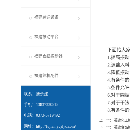
福建输送设备
福建振动平台
下面给大
福建仓壁振动器
1.
提高振动
2.
调整入料
3.
降低振动
福建筛机配件
4.
有条件的
5.
条件允许
联系：詹永建
6.
对于圆振
7.
对于干法
手机：13837330515
8.
有条件的
电话：0373-3719492
上一个：
福建化工
网址：
http://fujian.yqsfjx.com/
下一个：
福建食品