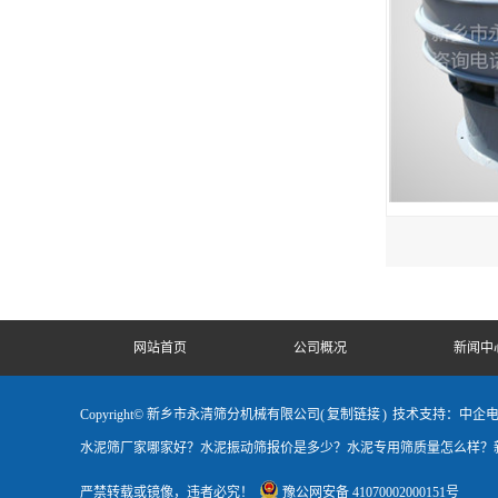
网站首页
公司概况
新闻中
Copyright© 新乡市永清筛分机械有限公司(
复制链接
)
技术支持：中企
水泥筛厂家哪家好？水泥振动筛报价是多少？水泥专用筛质量怎么样？新
严禁转载或镜像，违者必究！
豫公网安备 41070002000151号