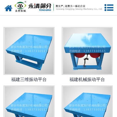
网站首页
福建筛分设备
福建给料设备
福建振动电机
福建输送设备
福建振动平台
福建三维振动平台
福建机械振动平台
福建仓壁振动器
福建筛机配件