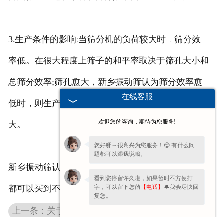
3.生产条件的影响:当筛分机的负荷较大时，筛分效
率低。在很大程度上筛子的和平率取决于筛孔大小和
总筛分效率;筛孔愈大，新乡振动筛认为筛分效率愈
在线客服
低时，则生产率愈高。给料均匀性对筛分过程意义很
欢迎您的咨询，期待为您服务!
大。
您好呀～很高兴为您服务！😊 有什么问
题都可以跟我说哦。
新乡振动筛认为只要考虑好以上三点因素，用户一般
看到您停留许久啦，如果暂时不方便打
字，可以留下您的
【电话】
🔔我会尽快回
都可以买到不错的振动筛设备。
复您。
上一条：关于福建粮食振动筛的基础知识