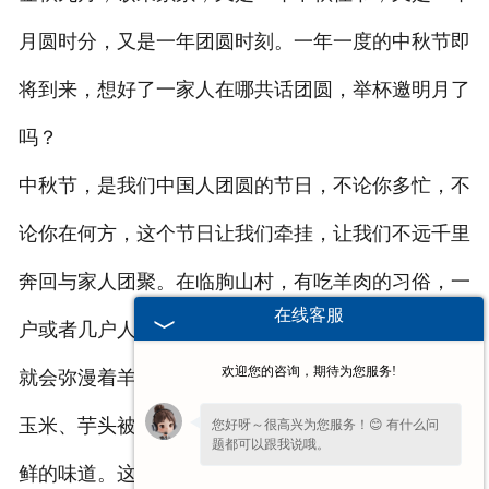
月圆时分，又是一年团圆时刻。一年一度的中秋节即
将到来，想好了一家人在哪共话团圆，举杯邀明月了
吗？
中秋节，是我们中国人团圆的节日，不论你多忙，不
论你在何方，这个节日让我们牵挂，让我们不远千里
奔回与家人团聚。在临朐山村，有吃羊肉的习俗，一
在线客服
户或者几户人家联合吃一只羊，那个时间村庄的上空
欢迎您的咨询，期待为您服务!
就会弥漫着羊肉的香味。地里的花生野生与田里的鲜
玉米、芋头被凑在一起放到大锅了煮了，自有一股新
您好呀～很高兴为您服务！😊 有什么问
题都可以跟我说哦。
鲜的味道。这就是普通人的中秋节。