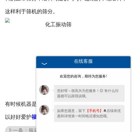
这样利于筛机的筛分。
在线客服
欢迎您的咨询，期待为您服务!
您好呀～很高兴为您服务！😊 有什么问
题都可以跟我说哦。
有时候机器是好的，问题在于我们没有用对方法，所
如果您愿意，留下
【手机号】
🔔后续有优
惠和详情第一时间电话通知您哦。
以好好爱护
福建化工振动筛
吧。
上一条：振动筛使用过程中物料堆积怎么办？