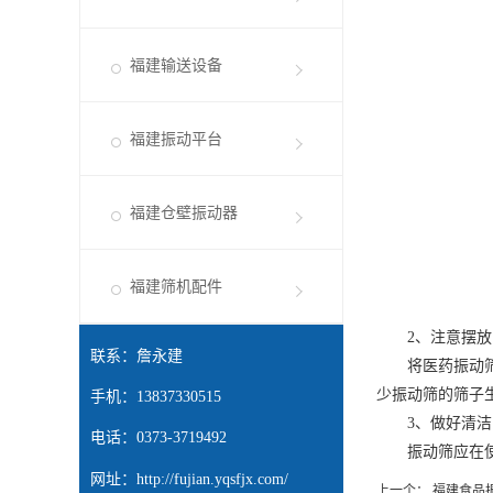
福建输送设备
福建振动平台
福建仓壁振动器
福建筛机配件
2、注意摆放
联系：詹永建
将医药振动筛放
少振动筛的筛子
手机：13837330515
3、做好清洁
电话：0373-3719492
振动筛应在使用
网址：
http://fujian.yqsfjx.com/
上一个：
福建食品