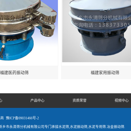
福建医药振动筛
福建家用振动筛
心
产品中心
资质荣誉
视频中心
电商
豫ICP备09031466号-2
乡市永清筛分机械有限公司专门承接水泥筛,水泥振动筛,水泥专用筛.冶金振动筛.