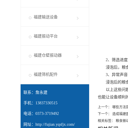
福建输送设备
福建振动平台
福建仓壁振动器
2、筛选进度
浸泡后，粮食振
福建筛机配件
3、异常声音
浸泡后的粮食振
以上这些问题都
联系：詹永建
也能让设备顺利
手机：13837330515
上一个：
哪些方法
电话：0373-3719492
下一个：
造成福建
相关标签： 粮食振
网址：
http://fujian.yqsfjx.com/