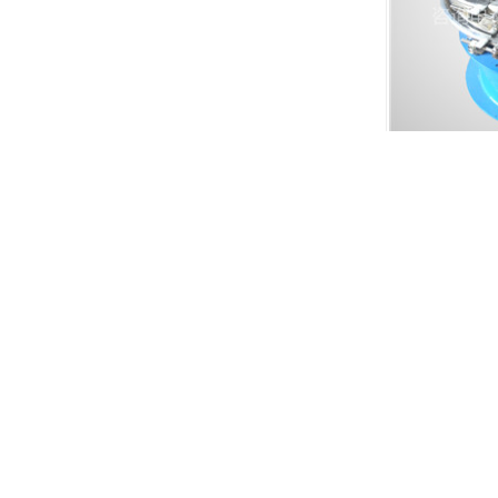
网站首页
公司概况
新闻中
Copyright© 新乡市永清筛分机械有限公司(
复制链接
)
技术支持：中企
水泥筛厂家哪家好？水泥振动筛报价是多少？水泥专用筛质量怎么样？新
严禁转载或镜像，违者必究！
豫公网安备 41070002000151号
热门城市推广:
河北
广东
山东
江苏
辽宁
四川
福建
新乡