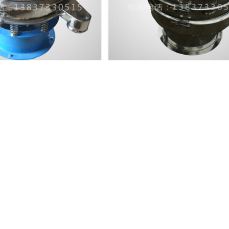
福建食品振动筛
福建化工振动筛
心
产品中心
资质荣誉
视频中心
电商
豫ICP备09031466号-2
乡市永清筛分机械有限公司专门承接水泥筛,水泥振动筛,水泥专用筛.冶金振动筛.