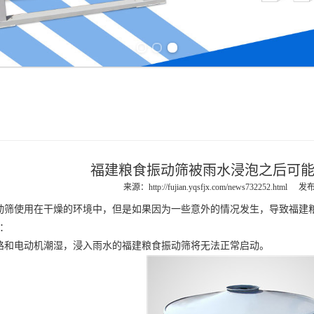
Previous slide
Next slide
福建粮食振动筛被雨水浸泡之后可
来源：
http://fujian.yqsfjx.com/news732252.html
发布
动筛
使用在干燥的环境中，但是如果因为一些意外的情况发生，导致
福建
：
和电动机潮湿，浸入雨水的
福建粮食振动筛
将无法正常启动。