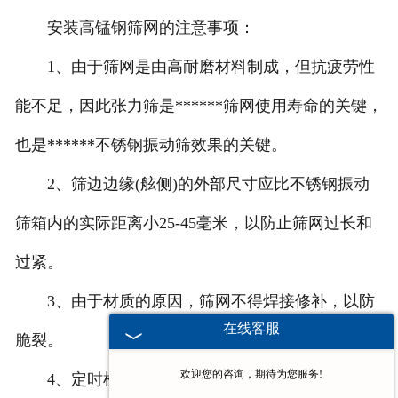
安装高锰钢筛网的注意事项：
1、由于筛网是由高耐磨材料制成，但抗疲劳性
能不足，因此张力筛是******筛网使用寿命的关键，
也是******不锈钢振动筛效果的关键。
2、筛边边缘(舷侧)的外部尺寸应比不锈钢振动
筛箱内的实际距离小25-45毫米，以防止筛网过长和
过紧。
3、由于材质的原因，筛网不得焊接修补，以防
在线客服
脆裂。
欢迎您的咨询，期待为您服务!
4、定时检查不锈钢振动筛筛网张紧情况。