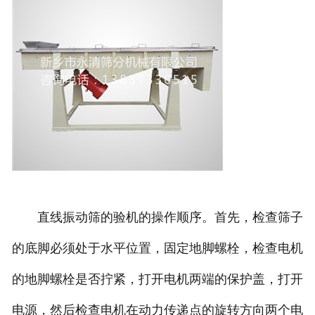
直线振动筛的验机的操作顺序。首先，检查筛子
的底脚必须处于水平位置，固定地脚螺栓，检查电机
的地脚螺栓是否拧紧，打开电机两端的保护盖，打开
电源，然后检查电机在动力传递点的旋转方向两个电