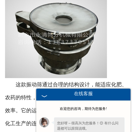
这款振动筛通过合理的结构设计，能适应化肥、
在线客服
农药的特性，在筛分过程中减少物料损耗，提升筛分
欢迎您的咨询，期待为您服务!
效率。它的运行稳定，可配合生产线持续作业，满足
化工生产的连续化需求，为化肥和农药生产的顺畅进
您好呀～很高兴为您服务！😊 有什么问
题都可以跟我说哦。