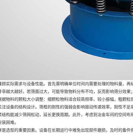
实际需求与设备性能。首先需明确单位时间内需要处理的物料量，再结
并非越大越好。若筛面过大，可能导致物料分布不均，反而影响筛分效果
根据物料的颗粒大小调整：细颗粒物料适合较高频率、较小振幅，粗颗粒
设备的结构设计。筛框的刚性的强弱会影响振动传递效率，刚性不足易
紧结构能减少筛网松动，延长更换周期。此外，考虑到冶金车间的空间布
安装困难。
选型的重要因素。设备在长期运行中难免出现部件磨损，及时的备件供