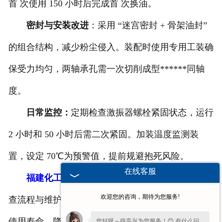
首 次使用 150 小时后完成首 次换油。
密封与安装改进
：采用 “迷宫密封 + 骨架油封”
的组合结构，减少粉尘侵入。装配时使用专用工装确
保受力均匀，两轴承孔需一次切削成型******同轴
度。
日常监控：
定期检查激振器螺栓紧固状态，运行
2 小时和 50 小时后需二次紧固。加装温度监测装
置，设定 70℃为预警值，提前规避抱死风险。
在线客服
福建化工振动筛
轴承的稳定运行，依赖规范的排
欢迎您的咨询，期待为您服务!
查流程与维护习惯。通过以上方法，可有效延长轴承
使用寿命，降低停机损失。实际操作中若遇复杂工
您好呀～很高兴为您服务！😊 有什么问