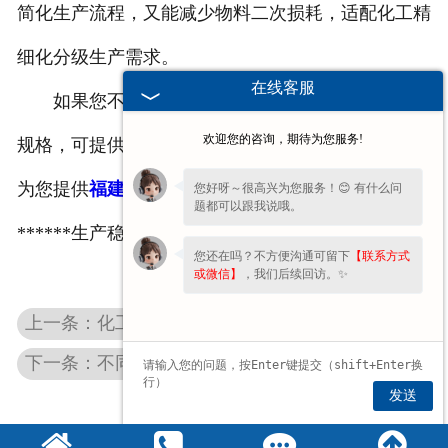
简化生产流程，又能减少物料二次损耗，适配化工精
细化分级生产需求。
在线客服
如果您不清楚自身物料适配的振动筛层数与孔径
欢迎您的咨询，期待为您服务!
规格，可提供物料特性、分级需求与产能标准，我们
为您提供
福建化工振动筛
选型方案，规避筛分误区，
您好呀～很高兴为您服务！😊 有什么问
题都可以跟我说哦。
******生产稳定。
您还在吗？不方便沟通可留下
【联系方式
或微信】
，我们后续回访。✨
上一条：化工物料频繁换产，旋振筛快拆清洁要点
下一条：不同含水率粮食筛分 振动筛配置适配技巧
发送