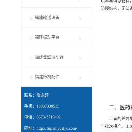
后容易留存物料
防爆结构，无法
福建输送设备
福建振动平台
福建仓壁振动器
福建筛机配件
联系：詹永建
手机：13837330515
二、医药
电话：0373-3719492
二者的差异集中
与批次换产。工
网址：
http://fujian.yqsfjx.com/