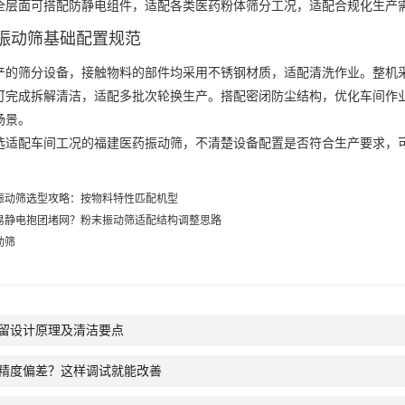
全层面可搭配防静电组件，适配各类医药粉体筛分工况，适配合规化生产
振动筛基础配置规范
筛分设备，接触物料的部件均采用不锈钢材质，适配清洗作业。整机采
可完成拆解清洁，适配多批次轮换生产。搭配密闭防尘结构，优化车间作
场景。
适配车间工况的
福建医药振动筛
，不清楚设备配置是否符合生产要求，
振动筛选型攻略：按物料特性匹配机型
易静电抱团堵网？粉末振动筛适配结构调整思路
动筛
留设计原理及清洁要点
精度偏差？这样调试就能改善