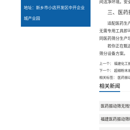
间洁净环境。安
地址：新乡市小店开发区中开企业
三、医药
城产业园
适配医药生产的
无需专用工具即
同医药筛分生产
若你正在甄选
筛分设备方案。
上一个：
福建化工
下一个：
超细粉末
相关标签： 医药振
相关新闻
医药振动筛无残
福建医药振动筛