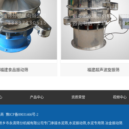
福建食品振动筛
福建超声波旋振筛
心
产品中心
资质荣誉
视频中心
电商
豫ICP备09031466号-2
乡市永清筛分机械有限公司专门承接水泥筛,水泥振动筛,水泥专用筛.冶金振动筛.