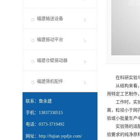
福建输送设备
福建振动平台
福建仓壁振动器
在科研实验与工
福建筛机配件
从结构来看，实
用特定工艺制作，
联系：詹永建
工作时，实验筛
离，粒径小于网
手机：13837330515
验或小批量生产中
电话：0373-3719492
实验筛的适配范
验要求的纯净原
网址：
http://fujian.yqsfjx.com/