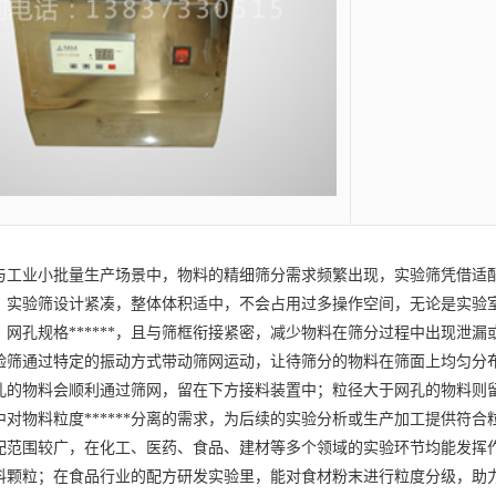
业小批量生产场景中，物料的精细筛分需求频繁出现，实验筛凭借适配
验筛设计紧凑，整体体积适中，不会占用过多操作空间，无论是实验室
网孔规格******，且与筛框衔接紧密，减少物料在筛分过程中出现泄漏或
通过特定的振动方式带动筛网运动，让待筛分的物料在筛面上均匀分布
孔的物料会顺利通过筛网，留在下方接料装置中；粒径大于网孔的物料则
对物料粒度******分离的需求，为后续的实验分析或生产加工提供符合
围较广，在化工、医药、食品、建材等多个领域的实验环节均能发挥作
料颗粒；在食品行业的配方研发实验里，能对食材粉末进行粒度分级，助