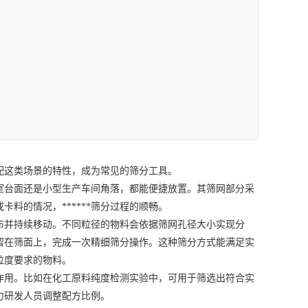
这类场景的特性，成为常见的筛分工具。
台面还是小型生产车间角落，都能便捷放置。其筛网部分采
卡料的情况，******筛分过程的顺畅。
并持续移动。不同粒径的物料会依据筛网孔径大小实现分
留在筛面上，完成一次精细筛分操作。这种筛分方式能满足实
粒度要求的物料。
用。比如在化工原料纯度检测实验中，可用于筛选出符合实
力研发人员调整配方比例。