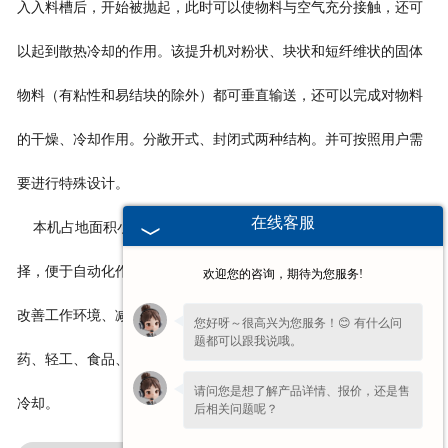
入入料槽后，开始被抛起，此时可以使物料与空气充分接触，还可
以起到散热冷却的作用。该提升机对粉状、块状和短纤维状的固体
物料（有粘性和易结块的除外）都可垂直输送，还可以完成对物料
的干燥、冷却作用。分敞开式、封闭式两种结构。并可按照用户需
要进行特殊设计。
在线客服
本机占地面积小、结构简单、维修方便、出料口方向可任意选
择，便于自动化作业；能耗低，噪声小、封闭式垂直输送机有利于
欢迎您的咨询，期待为您服务!
改善工作环境、减少污染。适应于冶金、化工、橡胶、粮食、医
您好呀～很高兴为您服务！😊 有什么问
题都可以跟我说哦。
药、轻工、食品、建材、机械、矿山等行业中的物料提升和干燥、
请问您是想了解产品详情、报价，还是售
冷却。
后相关问题呢？