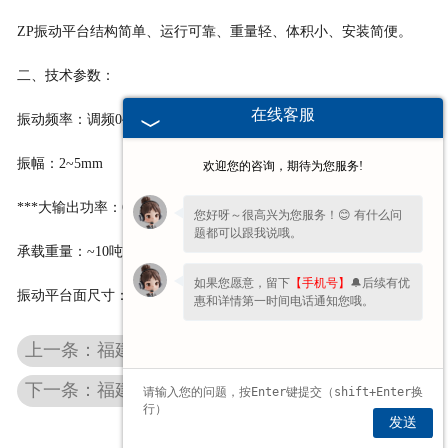
ZP振动平台
结构简单、运行可靠、重量轻、体积小、安装简便。
二、技术参数：
在线客服
振动频率：调频0~50HZ
振幅：2~5mm
欢迎您的咨询，期待为您服务!
***大输出功率：6KW
您好呀～很高兴为您服务！😊 有什么问
题都可以跟我说哦。
承载重量：~10吨
如果您愿意，留下
【手机号】
🔔后续有优
振动平台面尺寸：A—长度mm，B—宽度mm
惠和详情第一时间电话通知您哦。
上一条：福建振动平台
下一条：福建ZDP振动平台
发送