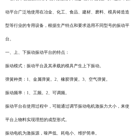
动平台广泛地使用在冶金、化工、食品、建材、磨料、模具铸造造
型等行业的专用设备，根据生产特点和要求选用不同型号的振动平
台。
一、上、下振动振动平台的特点：
振动模式：振动平台及其承载的模具产生上下振动。
弹簧种类：1、金属弹簧。2、橡胶弹簧。3、空气弹簧。
振动频率：1、工频。2、可调频。
振动平台在使用过程中，可能通过调节振动电机激振力大小，来使
平台上物料实现理想的成型形式。
振动电机为激振源，噪声低、耗电小、维护简单。