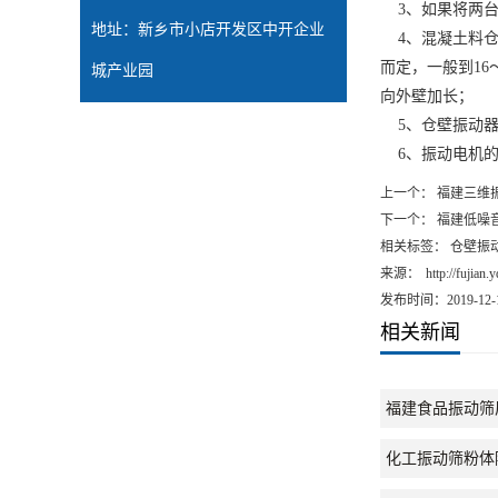
3、如果将两台
地址：新乡市小店开发区中开企业
4、混凝土料仓
而定，一般到16
城产业园
向外壁加长；
5、仓壁振动器振
6、振动电机的电
上一个：
福建三维
下一个：
福建低噪
相关标签： 仓壁振
来源：
http://fujian
发布时间：2019-12-
相关新闻
福建食品振动筛
化工振动筛粉体