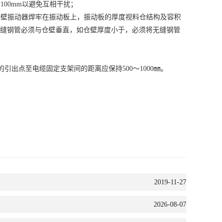
00mm以避免互相干扰；
壁振动器焊牢在振动板上，振动板的厚度视料仓结构及容积
埋的无缝钢管必须与仓壁垂直，如仓壁厚度小于，必须将无缝钢管
出点至电缆固定支架间的距离应保持500～1000㎜。
2019-11-27
2026-08-07