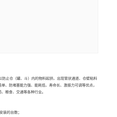
以防止仓（罐、斗）内的物料起拱、出现管状通道、仓壁粘料
构简单、防堵塞能力强、能耗低、寿命长、激振力可调等优点，
药、粮食、交通等各种行业。
安装的台数；