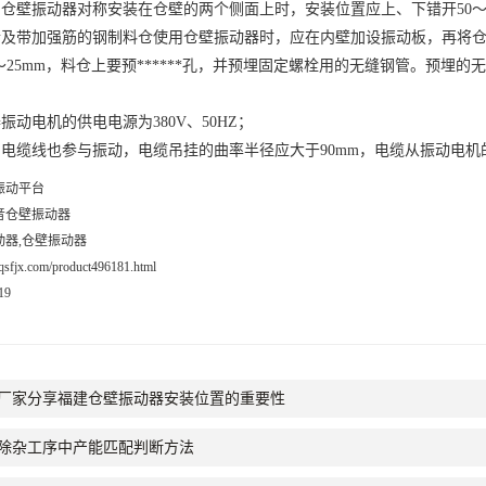
仓壁振动器对称安装在仓壁的两个侧面上时，安装位置应上、下错开50～1
及带加强筋的钢制料仓使用仓壁振动器时，应在内壁加设振动板，再将仓
～25mm，料仓上要预******孔，并预埋固定螺栓用的无缝钢管。预
动电机的供电电源为380V、50HZ；
缆线也参与振动，电缆吊挂的曲率半径应大于90mm，电缆从振动电机的引
振动平台
音仓壁振动器
动器,仓壁振动器
.yqsfjx.com/product496181.html
19
厂家分享福建仓壁振动器安装位置的重要性
除杂工序中产能匹配判断方法