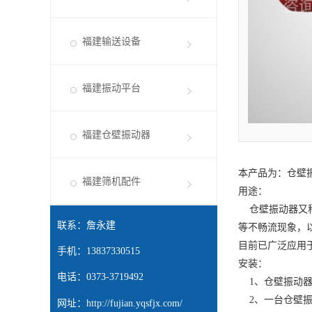
福建输送设备
福建振动平台
福建仓壁振动器
本产品为：仓壁
福建筛机配件
用途：
仓壁振动器又称
联系：詹永建
等不畅流现象，
目前已广泛应用
手机：13837330515
安装：
电话：0373-3719492
1、仓壁振动器
2、一台仓壁振
网址：
http://fujian.yqsfjx.com/