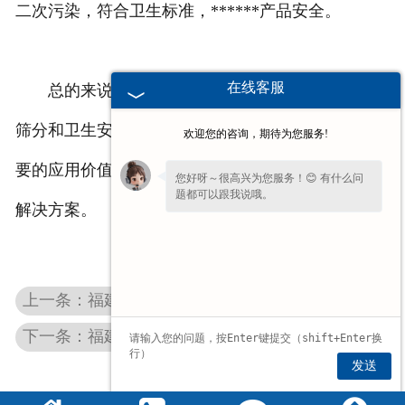
二次污染，符合卫生标准，******产品安全。
在线客服
总的来说，陶瓷筛以其耐高温、抗腐蚀、******
筛分和卫生安全等特点和优势，在陶瓷行业中具有重
欢迎您的咨询，期待为您服务!
要的应用价值，为陶瓷生产提供了可靠的筛分设备和
您好呀～很高兴为您服务！😊 有什么问
题都可以跟我说哦。
解决方案。
上一条：福建陶瓷振动筛
下一条：福建建材筛
发送