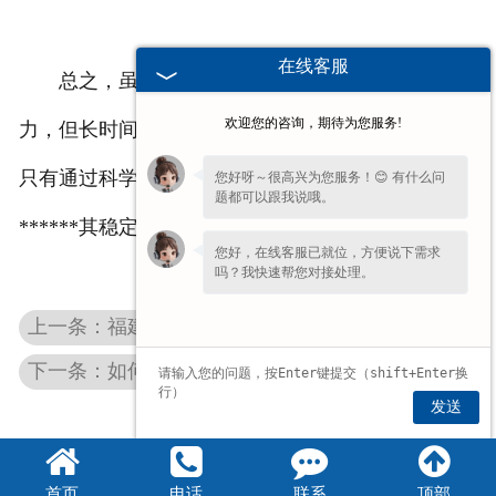
在线客服
总之，虽然
福建粮食振动筛
拥有大容量处理的能
欢迎您的咨询，期待为您服务!
力，但长时间连续运行确实存在出现故障的可能性。
只有通过科学的管理和维护，才能************地
您好呀～很高兴为您服务！😊 有什么问
题都可以跟我说哦。
******其稳定运行，发挥其应有的作用。
您好，在线客服已就位，方便说下需求
吗？我快速帮您对接处理。
上一条：福建粮食振动筛******杂质效果好，那对于微小的杂质它也能彻底清除吗？
下一条：如何根据不同食品的特性选择合适的福建食品振动筛？
发送
首页
电话
联系
顶部