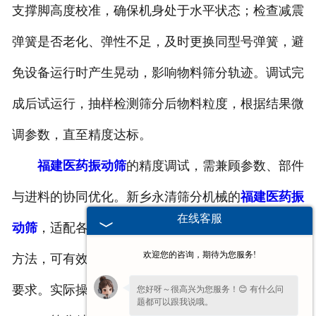
支撑脚高度校准，确保机身处于水平状态；检查减震
弹簧是否老化、弹性不足，及时更换同型号弹簧，避
免设备运行时产生晃动，影响物料筛分轨迹。调试完
成后试运行，抽样检测筛分后物料粒度，根据结果微
调参数，直至精度达标。
福建医药振动筛
的精度调试，需兼顾参数、部件
与进料的协同优化。新乡永清筛分机械的
福建医药振
在线客服
动筛
，适配各类******物料筛分需求，配合上述调试
欢迎您的咨询，期待为您服务!
方法，可有效改善精度偏差，助力医药生产满足合规
要求。实际操作中，需结合具体物料特性灵活调整，
您好呀～很高兴为您服务！😊 有什么问
题都可以跟我说哦。