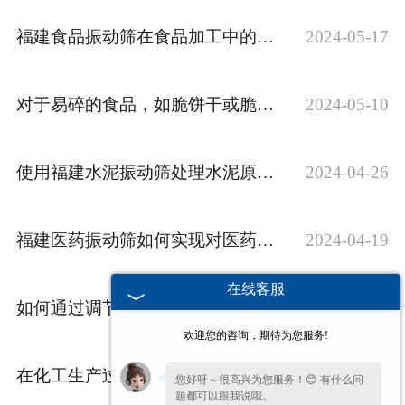
福建食品振动筛在食品加工中的具体作用是什么？
2024-05-17
对于易碎的食品，如脆饼干或脆果，福建食品振动筛的使用是否会导致产品破碎或损坏？
2024-05-10
使用福建水泥振动筛处理水泥原料时，是否需要特殊的环境保护措施？
2024-04-26
福建医药振动筛如何实现对医药产品的微粒级别的筛分和分级？
2024-04-19
在线客服
如何通过调节医药振动筛的参数来实现特定******的筛分要求？
2024-04-12
欢迎您的咨询，期待为您服务!
在化工生产过程中，福建化工振动筛对材料的要求是什么？
2024-03-29
您好呀～很高兴为您服务！😊 有什么问
题都可以跟我说哦。